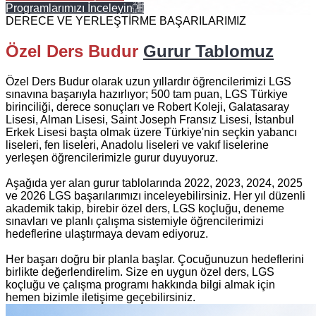
Programlarımızı İnceleyin
DERECE VE YERLEŞTİRME BAŞARILARIMIZ
Özel Ders Budur
Gurur Tablomuz
Özel Ders Budur olarak uzun yıllardır öğrencilerimizi LGS
sınavına başarıyla hazırlıyor; 500 tam puan, LGS Türkiye
birinciliği, derece sonuçları ve Robert Koleji, Galatasaray
Lisesi, Alman Lisesi, Saint Joseph Fransız Lisesi, İstanbul
Erkek Lisesi başta olmak üzere Türkiye'nin seçkin yabancı
liseleri, fen liseleri, Anadolu liseleri ve vakıf liselerine
yerleşen öğrencilerimizle gurur duyuyoruz.
Aşağıda yer alan gurur tablolarında 2022, 2023, 2024, 2025
ve 2026 LGS başarılarımızı inceleyebilirsiniz. Her yıl düzenli
akademik takip, birebir özel ders, LGS koçluğu, deneme
sınavları ve planlı çalışma sistemiyle öğrencilerimizi
hedeflerine ulaştırmaya devam ediyoruz.
Her başarı doğru bir planla başlar. Çocuğunuzun hedeflerini
birlikte değerlendirelim. Size en uygun özel ders, LGS
koçluğu ve çalışma programı hakkında bilgi almak için
hemen bizimle iletişime geçebilirsiniz.