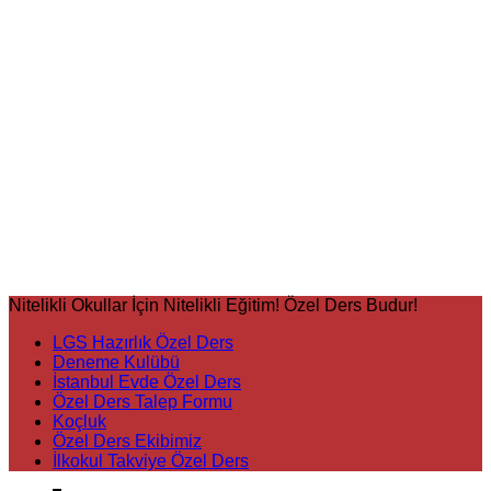
Nitelikli Okullar İçin Nitelikli Eğitim! Özel Ders Budur!
LGS Hazırlık Özel Ders
Deneme Kulübü
İstanbul Evde Özel Ders
Özel Ders Talep Formu
Koçluk
Özel Ders Ekibimiz
İlkokul Takviye Özel Ders