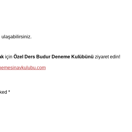
ulaşabilirsiniz.
mak
için
Özel Ders Budur
Deneme Kulübünü
ziyaret edin!
emesinavkulubu.com
ked *