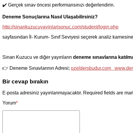
✔️ Gerçek sınav öncesi performansınızı değerlendirin.
Deneme Sonuçlarına Nasıl Ulaşabilirsiniz?
http://sinankuzucuyayinlarisonuc.com/student/login.php
sayfasından İl- Kurum- Sınıf Seviyesi seçerek analiz karnesine 
Sinan Kuzucu ve diğer yayınların
deneme sınavlarına katıl
👉 Deneme Sınavlarının Adresi;
ozeldersbudur.com
www.den
Bir cevap bırakın
E-posta adresiniz yayınlanmayacaktır. Required fields are mar
Yorum
*