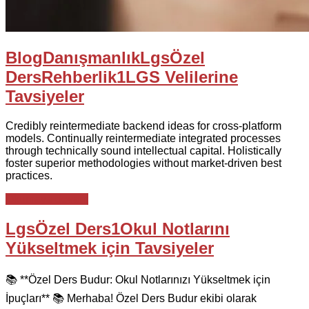
Blog
Danışmanlık
Lgs
Özel
Ders
Rehberlik
1
LGS Velilerine
Tavsiyeler
Credibly reintermediate backend ideas for cross-platform
models. Continually reintermediate integrated processes
through technically sound intellectual capital. Holistically
foster superior methodologies without market-driven best
practices.
Okumaya devam
Lgs
Özel Ders
1
Okul Notlarını
Yükseltmek için Tavsiyeler
📚 **Özel Ders Budur: Okul Notlarınızı Yükseltmek için
İpuçları** 📚 Merhaba! Özel Ders Budur ekibi olarak