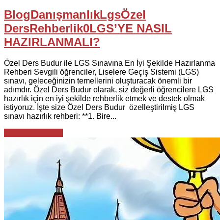
Blog
Danışmanlık
Lgs
Özel
Ders
Rehberlik
0
LGS’YE NASIL
HAZIRLANMALI?
Özel Ders Budur ile LGS Sınavına En İyi Şekilde Hazırlanma
Rehberi Sevgili öğrenciler, Liselere Geçiş Sistemi (LGS)
sınavı, geleceğinizin temellerini oluşturacak önemli bir
adımdır. Özel Ders Budur olarak, siz değerli öğrencilere LGS
hazırlık için en iyi şekilde rehberlik etmek ve destek olmak
istiyoruz. İşte size Özel Ders Budur özelleştirilmiş LGS
sınavı hazırlık rehberi: **1. Bire...
Okumaya devam