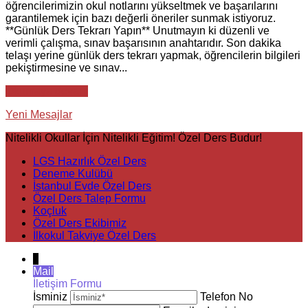
öğrencilerimizin okul notlarını yükseltmek ve başarılarını
garantilemek için bazı değerli öneriler sunmak istiyoruz.
**Günlük Ders Tekrarı Yapın** Unutmayın ki düzenli ve
verimli çalışma, sınav başarısının anahtarıdır. Son dakika
telaşı yerine günlük ders tekrarı yapmak, öğrencilerin bilgileri
pekiştirmesine ve sınav...
Okumaya devam
Yeni Mesajlar
Nitelikli Okullar İçin Nitelikli Eğitim! Özel Ders Budur!
LGS Hazırlık Özel Ders
Deneme Kulübü
İstanbul Evde Özel Ders
Özel Ders Talep Formu
Koçluk
Özel Ders Ekibimiz
İlkokul Takviye Özel Ders
↓
Mail
İletişim Formu
İsminiz
Telefon No